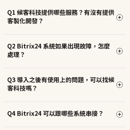
作的需求，基本上都適用。
性價比非常高。
公司人數在 5–200 人之間，Bitrix24 在功能和成本之間
Q1 候客科技提供哪些服務？有沒有提供
的平衡點更適合台灣中小企業的實際需求。
相對來說，以下情況可能需要更專業的系統：需要複雜
客製化開發？
簡單判斷原則
：主要需要 CRM + 行銷工具，HubSpot 是
的 ERP 整合（建議搭配專業 ERP 系統）、需要特殊行業
好選擇；需要 CRM + 協作 + 客服 + 內部管理的整合方
法規合規功能（如醫院的 HIS 系統）。
案，Bitrix24 更適合。
候客科技的服務範圍包括：
Q2 Bitrix24 系統如果出現故障，怎麼
不確定你們的行業適不適合？歡迎預約免費諮詢，我們
處理？
依你們的實際業務流程來評估。
・Bitrix24 雲端版：導入顧問、系統設定、教育訓練、長
期技術支援
・LiveAgent 客服系統：導入建置、渠道整合、操作培訓
Bitrix24 是由官方維護的雲端服務，伺服器穩定性和安全
Q3 導入之後有使用上的問題，可以找候
性由 Bitrix24 官方負責，99.9% 的正常運行時間保障，
客科技嗎？
我們目前專注於雲端版的導入與顧問服務，不提供程式
定期自動備份資料。
客製化開發。這讓我們能夠把全部精力放在幫客戶把雲
端版真正用好，而不是分散資源在開發專案上。
如果遇到系統層面的問題（例如特定功能暫時無法使
可以，而且這正是選擇在地代理商最重要的原因之一。
Q4 Bitrix24 可以跟哪些系統串接？
用），Bitrix24 官方有狀態頁面可以即時查看系統狀況。
如果你有客製化開發需求，我們可以協助評估是否在
候客科技會協助判斷問題是操作設定問題還是系統問
候客科技提供繁體中文的長期技術支援，上線後遇到操
Bitrix24 的標準功能內就能滿足，許多客戶發現系統的彈