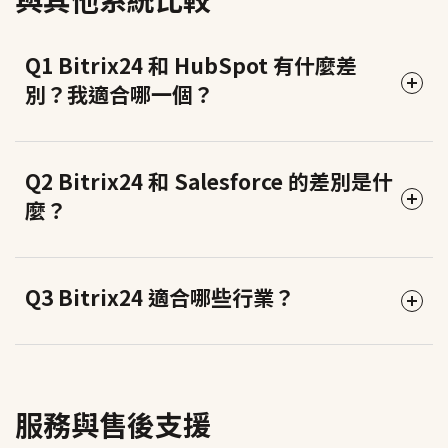
Salesforce、HubSpot、Zoho），通常也有對應的匯出
格式可以轉換。
Q1 Bitrix24 和 HubSpot 有什麼差
候客科技會在導入前的需求訪談中確認你們的現有資料
別？我適合哪一個？
狀況，協助規劃最順暢的資料遷移方式，避免重要客戶
資料在轉換過程中流失。
兩個系統的定位有明顯差異：
Q2 Bitrix24 和 Salesforce 的差別是什
麼？
HubSpot 的強項在行銷自動化和內容行銷，介面簡潔易
上手，適合以行銷驅動為主、預算充足的團隊。
但功能越豐富，費用增加的幅度很大，中高階方案的月
Salesforce 是全球最大的企業級 CRM，功能極其強大且
Q3 Bitrix24 適合哪些行業？
費相當可觀。
高度客製化，但價格昂貴（Enterprise 版每人每月約 150
美元以上），導入和維護通常需要專職的 Salesforce 顧
Bitrix24 是一個「全功能辦公平台」，除了 CRM 之外，
問和開發人員，適合有複雜需求的大型企業。
Bitrix24 的適用範圍非常廣，候客科技服務過的行業包
還整合了任務管理、團隊協作、視訊會議、電話客服、
括：製造業、貿易商、金融服務、醫療科技、科技新
人資打卡等功能，而且有永久免費版。
服務與售後支援
Bitrix24 定位是中小企業的全方位工作平台，功能涵蓋面
創、服務業等。只要有業務管理、客戶追蹤、或團隊協
對於需要一個系統解決多種需求的中小企業，Bitrix24 的
廣，價格親民，不需要專職 IT 人員也能上手。如果你的