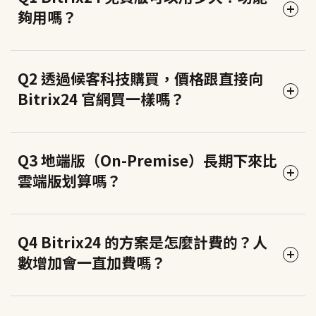
夠用嗎？
Bitrix24 免費版是永久免費，不是試用期結束就自動扣款
Q2 透過候客科技購買，價格跟直接向
的那種。免費版包含基本的 CRM、任務管理、內部聊
Bitrix24 官網買一樣嗎？
天、視訊會議和 5GB 雲端空間，對剛開始數位化的小團
隊來說已經夠用來試水溫。
方案訂閱費用是一樣的，不會因為透過代理商購買而多
Q3 地端版（On-Premise）長期下來比
升級付費版的時機通常是：需要更多雲端空間、想要進
收費。
雲端版划算嗎？
階的自動化規則、需要整合電話和 EDM 行銷，或是人數
超過免費版的使用上限。候客科技可以幫你評估現在的
差別在於：直接向官網購買，遇到問題只能靠英文客服
需求是否需要升級，以及哪個方案最划算。
和線上文件自己解決；透過候客科技購買，你得到的是
這是很多客戶的常見誤解。Bitrix24 地端版並不是買斷
Q4 Bitrix24 的方案是怎麼計費的？人
繁體中文的導入顧問服務、教育訓練和長期技術支援。
制，而是每年需要續訂授權費，加上需要自備伺服器、
數增加會一直加費嗎？
對於沒有專職 IT 人員的中小企業來說，這個差異非常關
負擔維護費用和 IT 人力。
鍵——系統買回來能真正用起來，才是真正的划算。
雲端版由 Bitrix24 官方維護伺服器、自動更新、保障安全
Bitrix24 雲端版是按方案計費，每個方案有固定的使用者