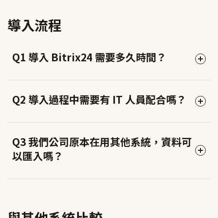
性，不需要額外的 IT 資源。對台灣大多數中小企業來
人數上限，不是每增加一個人就多收一筆費用。
導入流程
說，雲端版的總體成本反而更低，而且可以隨時彈性調
整方案。
舉例來說，選定某個方案後，只要公司人數沒有超過該
方案的上限，費用就不會變動。當人數成長超過上限
Q1 導入 Bitrix24 需要多久時間？
候客科技目前主要服務雲端版客戶，如果你有特殊的資
時，才需要升級到下一個方案。這對成長中的中小企業
料隔離需求想了解，歡迎聯絡我們評估是否適合。
來說非常友善，不會因為一兩個人員異動就影響費用。
依照企業規模和需求不同，一般的導入時程約為：
Q2 導入過程中需要有 IT 人員配合嗎？
方案可以月繳或年繳（年繳通常有折扣），具體方案和
上限人數歡迎預約諮詢我們為你說明。
・
基礎與標準版導入
（CRM + 任務管理）：2–4 週
・
專業版完整導入
（含自動化、聯絡中心、人資）：4–
不需要
。Bitrix24 雲端是 SaaS 服務，不需要架設伺服器
Q3 我們公司原本在用其他系統，資料可
8 週
或安裝軟體，有瀏覽器就能使用。
以匯入嗎？
候客科技的導入流程分四個步驟：免費需求訪談 → 系統
候客科技的導入服務是針對沒有專職 IT 人員的中小企業
規劃與設定 → 教育訓練 → 上線後持續支援。我們會依照
設計的。我們會負責系統設定、流程規劃和教育訓練，
可以。Bitrix24 支援從 Excel / CSV 匯入客戶資料、聯絡
你們公司的實際業務流程來規劃，不是把系統丟給你自
你只需要指派一位負責人配合我們的訪談和確認流程，
人、商機紀錄等。如果你們原本使用其他 CRM 系統（如
己摸索。
與其他系統比較
其他的我們來處理。