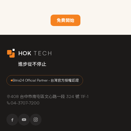
題，並協助與官方溝通。
作問題、設定調整、或是想要增加新功能，都可以聯絡
Bitrix24 提供開放的 API 介面，可以與許多常見工具串
性設定以及搭配AI工具已經足夠解決他們的需求。
我們。我們承諾在一個工作天內回覆。
接，包括：
免費開始
相較於直接向 Bitrix24 官方購買只能靠英文客服和文件，
・通訊渠道：Line、Facebook Messenger、Instagram、
我們能夠理解你們台灣企業的實際業務情境，給出更貼
Email
切的解決方案。
・辦公工具：Google Workspace、Microsoft 365
・自動化工具：Zapier、Make、n8n
HOK
TECH
進步從不停止
候客科技在 AI 工具與 Bitrix24 的整合上持續投入研究，
包括透過 n8n 建立自動化工作流程。有特定的串接需
Bitrix24 Official Partner · 台灣官方授權認證
求，歡迎告訴我們來評估可行性。
408 台中市南屯區文心路一段 324 號 11F-1
04-3707-7200