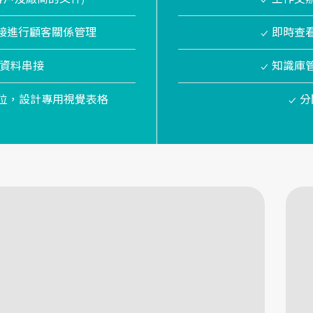
，直接進行顧客關係管理
✓ 即時
的資料串接
✓ 知識庫
欄位，設計專用視覺表格
✓ 