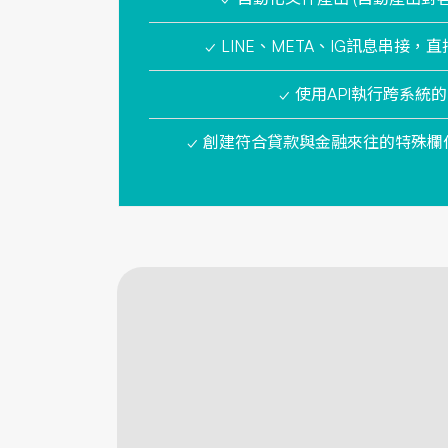
✓ LINE、META、IG訊息串接
✓ 使用API執行跨系統
✓ 創建符合貸款與金融來往的特殊